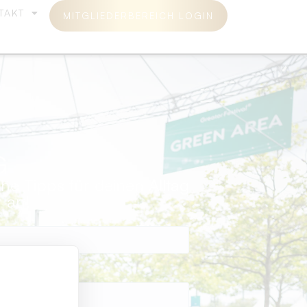
TAKT
MITGLIEDERBEREICH LOGIN
G
he Tipps für deinen Alltag
 an!