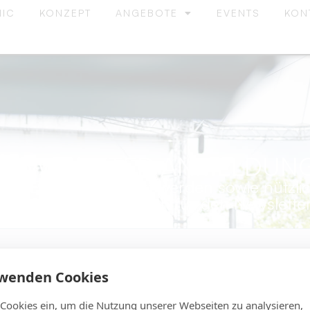
mann
NIC
KONZEPT
ANGEBOTE
EVENTS
KON
NEWSLETTER ANMELDUN
ge Events informiert werden sowie nützlic
alten? Dann melde dich für den Newsletter
rwenden Cookies
 Cookies ein, um die Nutzung unserer Webseiten zu analysieren,